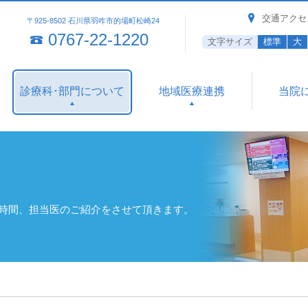
交通アクセ
〒925-8502 石川県羽咋市的場町松崎24
0767-22-1220
文字サイズ
標準
大
診療科･部門について
地域医療連携
当院
察時間、担当医のご紹介をさせて頂きます。