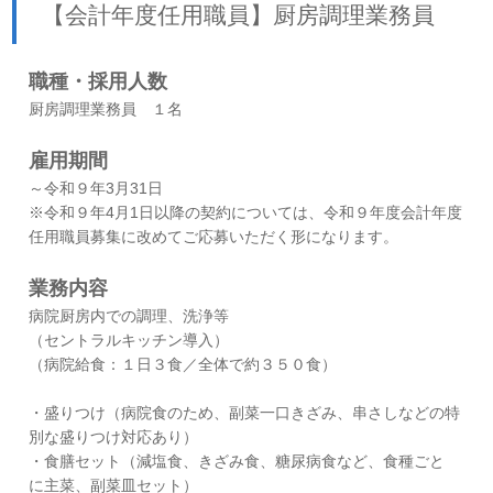
【会計年度任用職員】厨房調理業務員
職種・採用人数
厨房調理業務員 １名
雇用期間
～令和９年3月31日
※令和９年4月1日以降の契約については、令和９年度会計年度
任用職員募集に改めてご応募いただく形になります。
業務内容
​病院厨房内での調理、洗浄等
（セントラルキッチン導入）
（病院給食：１日３食／全体で約３５０食）
・盛りつけ（病院食のため、副菜一口きざみ、串さしなどの特
別な盛りつけ対応あり）
・食膳セット（減塩食、きざみ食、糖尿病食など、食種ごと
に主菜、副菜皿セット）