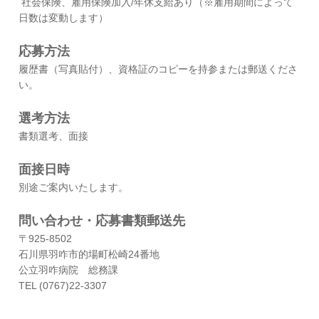
​ 社会保険、雇用保険加入/年休支給あり（※雇用期間によって
日数は変動します）
応募方法
履歴書（写真貼付）、資格証のコピーを持参または郵送くださ
い。
選考方法
書類選考、面接
面接日時
別途ご案内いたします。
問い合わせ・応募書類郵送先
〒925-8502
石川県羽咋市的場町松崎24番地
公立羽咋病院 総務課
TEL (0767)22-3307